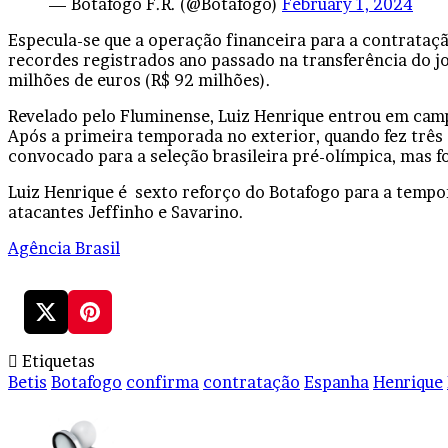
— Botafogo F.R. (@Botafogo)
February 1, 2024
Especula-se que a operação financeira para a contrataçã
recordes registrados ano passado na transferência do 
milhões de euros (R$ 92 milhões).
Revelado pelo Fluminense, Luiz Henrique entrou em campo
Após a primeira temporada no exterior, quando fez três
convocado para a seleção brasileira pré-olímpica, mas f
Luiz Henrique é sexto reforço do Botafogo para a tempor
atacantes Jeffinho e Savarino.
Agência Brasil
Etiquetas
Betis
Botafogo
confirma
contratação
Espanha
Henrique