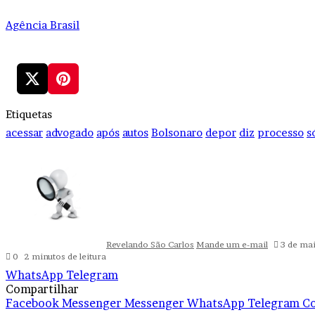
Agência Brasil
Etiquetas
acessar
advogado
após
autos
Bolsonaro
depor
diz
processo
s
Revelando São Carlos
Mande um e-mail
3 de ma
0
2 minutos de leitura
WhatsApp
Telegram
Compartilhar
Facebook
Messenger
Messenger
WhatsApp
Telegram
Co