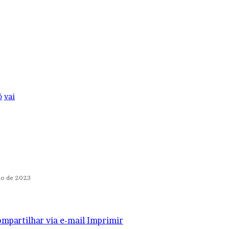
ó
vai
io de 2023
mpartilhar via e-mail
Imprimir