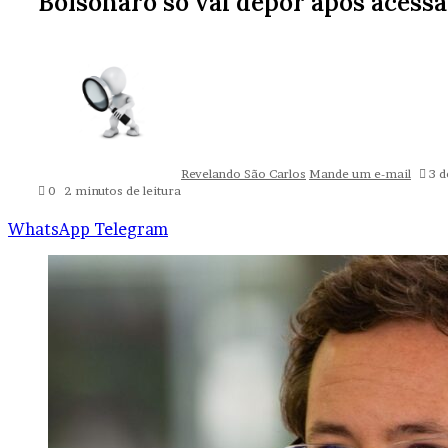
Bolsonaro só vai depor após acessa
Revelando São Carlos
Mande um e-mail
3 
0
2 minutos de leitura
WhatsApp
Telegram