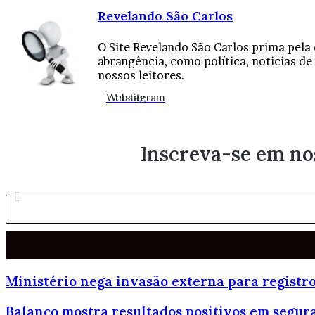
Revelando São Carlos
O Site Revelando São Carlos prima pela 
abrangência, como política, noticias de
nossos leitores.
Website
Instagram
Inscreva-se em nos
Ministério nega invasão externa para registr
Balanço mostra resultados positivos em segur