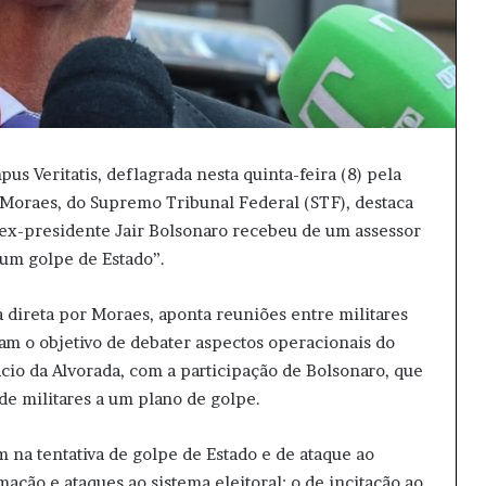
s Veritatis, deflagrada nesta quinta-feira (8) pela
e Moraes, do Supremo Tribunal Federal (STF), destaca
o ex-presidente Jair Bolsonaro recebeu de um assessor
 um golpe de Estado”.
a direta por Moraes, aponta reuniões entre militares
riam o objetivo de debater aspectos operacionais do
cio da Alvorada, com a participação de Bolsonaro, que
de militares a um plano de golpe.
am na tentativa de golpe de Estado e de ataque ao
ação e ataques ao sistema eleitoral; o de incitação ao