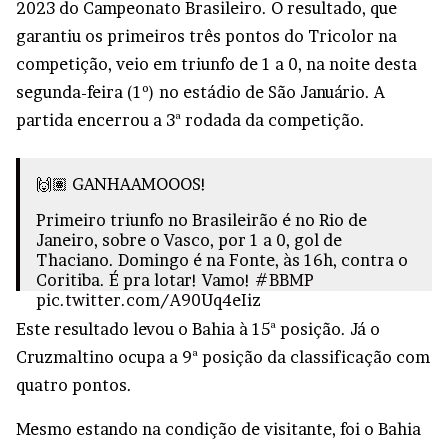
2023 do Campeonato Brasileiro. O resultado, que
garantiu os primeiros três pontos do Tricolor na
competição, veio em triunfo de 1 a 0, na noite desta
segunda-feira (1º) no estádio de São Januário. A
partida encerrou a 3ª rodada da competição.
🙌🏽 GANHAAMOOOS!
Primeiro triunfo no Brasileirão é no Rio de
Janeiro, sobre o Vasco, por 1 a 0, gol de
Thaciano. Domingo é na Fonte, às 16h, contra o
Coritiba. É pra lotar! Vamo!
#BBMP
pic.twitter.com/A90Uq4eIiz
Este resultado levou o Bahia à 15ª posição. Já o
— Esporte Clube Bahia (@ecbahia)
May 2, 2023
Cruzmaltino ocupa a 9ª posição da classificação com
quatro pontos.
Mesmo estando na condição de visitante, foi o Bahia