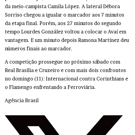
COMEMORE,
da meio-campista Camila López. A lateral Débora
NAÇÃO AVAIANA!
#VamosLeoas
Sorriso chegou a igualar o marcador aos 7 minutos
pic.twitter.com/SEVjkBiwcl
da etapa final. Porém, aos 27 minutos do segundo
— Avaí/Kindermann (@AvaiKindermann)
tempo Lourdes González voltou a colocar o Avaí em
February 10, 2024
vantagem. E um minuto depois Ramona Martínez deu
números finais ao marcador.
A competição prossegue no próximo sábado com
Real Brasília e Cruzeiro e com mais dois confrontos
no domingo (11): Internacional contra Corinthians e
o Flamengo enfrentando a Ferroviária.
Agência Brasil