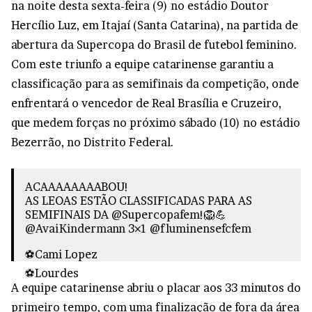
na noite desta sexta-feira (9) no estádio Doutor
Hercílio Luz, em Itajaí (Santa Catarina), na partida de
abertura da Supercopa do Brasil de futebol feminino.
Com este triunfo a equipe catarinense garantiu a
classificação para as semifinais da competição, onde
enfrentará o vencedor de Real Brasília e Cruzeiro,
que medem forças no próximo sábado (10) no estádio
Bezerrão, no Distrito Federal.
ACAAAAAAAABOU!
AS LEOAS ESTÃO CLASSIFICADAS PARA AS
SEMIFINAIS DA
@Supercopafem
!🦁💪
@AvaiKindermann
3×1
@fluminensefcfem
⚽️Cami Lopez
⚽️Lourdes
A equipe catarinense abriu o placar aos 33 minutos do
⚽️Ramona
primeiro tempo, com uma finalização de fora da área