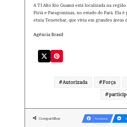
A TI Alto Rio Guamá está localizada na regiã
Piriá e Paragominas, no estado do Pará. Ela é 
etnia Tenetehar, que vivia em grandes áreas d
Agência Brasil
Autorizada
Força
partici
Compartilhar
Facebook
M