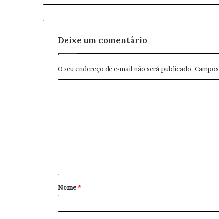
m
a
i
l
Deixe um comentário
O seu endereço de e-mail não será publicado.
Campos 
C
o
m
e
n
t
á
Nome
*
r
i
o