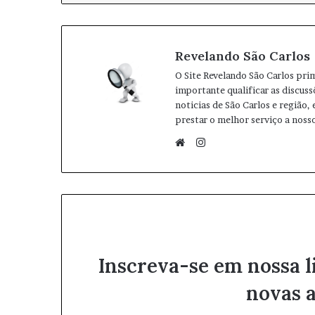
Revelando São Carlos
O Site Revelando São Carlos pri
importante qualificar as discuss
noticias de São Carlos e região,
prestar o melhor serviço a nosso
I
n
W
s
e
t
b
a
s
g
i
r
t
Inscreva-se em nossa l
a
e
m
novas a