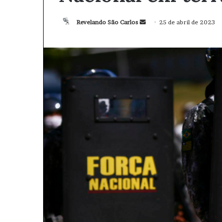
Revelando São Carlos
M
25 de abril de 2023
a
n
d
e
u
m
e
-
m
a
i
l