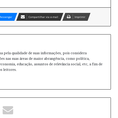
essenger
Compartilhar via e-mail
Imprimir
ma pela qualidade de suas informações, pois considera
ões nas suas áreas de maior abrangência, como política,
 economia, educação, assuntos de relevância social, etc, a fim de
s leitores.