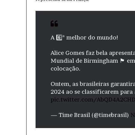
A 6️⃣ª melhor do mundo!
Alice Gomes faz bela apresent
Mundial de Birmingham 🏴󠁧󠁢󠁥󠁮󠁧
colocação.
Ontem, as brasileiras garanti
2024 ao se classificarem para
pic.twitter.com/AbQD4A2CH
— Time Brasil (@timebrasil)
N