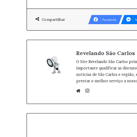
Compartilhar
Facebook
M
Revelando São Carlos
O Site Revelando São Carlos pri
importante qualificar as discuss
noticias de São Carlos e região,
prestar o melhor serviço a nosso
I
n
W
s
e
t
b
a
s
g
i
r
t