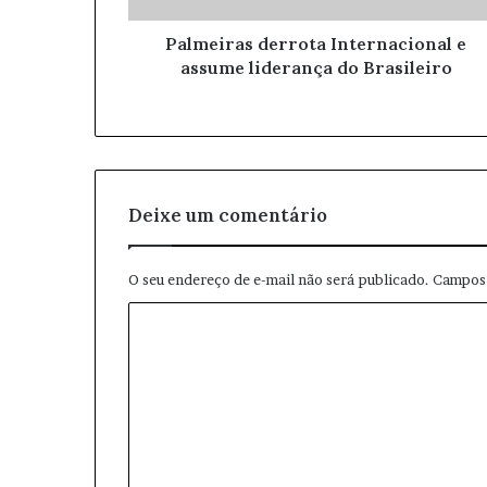
ç
o
Palmeiras derrota Internacional e
d
assume liderança do Brasileiro
e
e
m
a
i
l
Deixe um comentário
O seu endereço de e-mail não será publicado.
Campos 
C
o
m
e
n
t