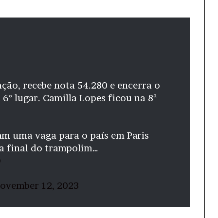
ação, recebe nota 54.280 e encerra o
󠁿 em 6° lugar. Camilla Lopes ficou na 8ª
ram uma vaga para o país em Paris
 a final do trampolim…
D
ovember 12, 2023