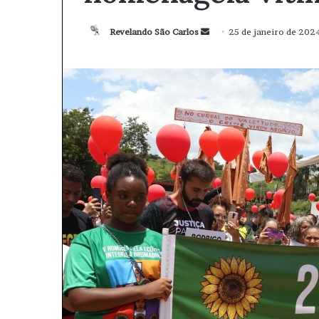
Revelando São Carlos
M
25 de janeiro de 202
a
n
d
e
u
m
e
-
m
a
i
l