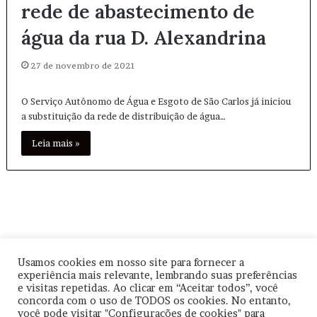
rede de abastecimento de
água da rua D. Alexandrina
27 de novembro de 2021
O Serviço Autônomo de Água e Esgoto de São Carlos já iniciou
a substituição da rede de distribuição de água…
Leia mais »
Usamos cookies em nosso site para fornecer a
experiência mais relevante, lembrando suas preferências
© Copyright
2026, Todos os direitos reservados |
|
Termos de
e visitas repetidas. Ao clicar em “Aceitar todos”, você
Uso
|
Política de Privacidade
| CNPJ: 57.671.561/0001-30 |
concorda com o uso de TODOS os cookies. No entanto,
você pode visitar "Configurações de cookies" para