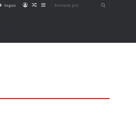
Entrar
Artigo
Barra
Procurar
Seguir
aleatório
Lateral
por
Facebook
YouTube
nstagram