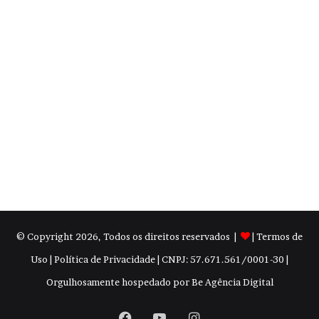
8 de novembro de 2021
© Copyright
2026, Todos os direitos reservados |
|
Termos de
Uso
|
Política de Privacidade
| CNPJ: 57.671.561/0001-30 |
Orgulhosamente hospedado por
Be Agência Digital
Facebook
YouTube
Instagram