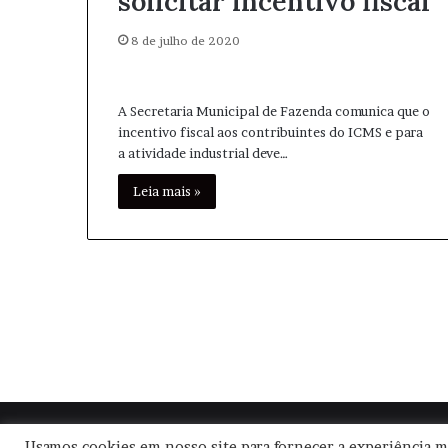
solicitar incentivo fiscal
8 de julho de 2020
A Secretaria Municipal de Fazenda comunica que o
incentivo fiscal aos contribuintes do ICMS e para
a atividade industrial deve…
Leia mais »
© Copyright
2026, Todos os direitos reservados |
Usamos cookies em nosso site para fornecer a experiência ma