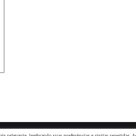
|
Termos de Uso
|
Política de Privacidade
| CNPJ: 57.671.561/0001-30 
is relevante, lembrando suas preferências e visitas repetidas. A