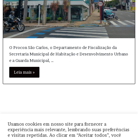
O Procon São Carlos, o Departamento de Fiscalização da
Secretaria Municipal de Habitação e Desenvolvimento Urbano
e a Guarda Municipal, …
Leia mais »
Usamos cookies em nosso site para fornecer a
© Copyright
2026, Todos os direitos reservados |
|
Termos de
experiência mais relevante, lembrando suas preferências
e visitas repetidas. Ao clicar em “Aceitar todos”, você