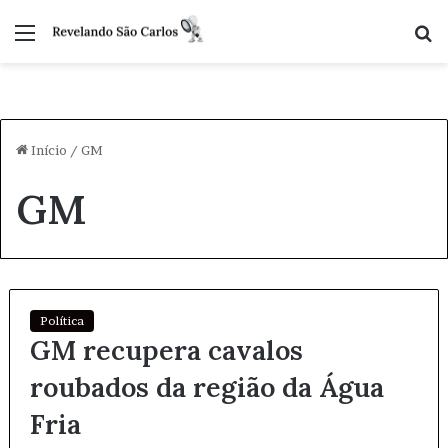
Menu
P
p
Início
/
GM
GM
Política
GM recupera cavalos
roubados da região da Água
Fria