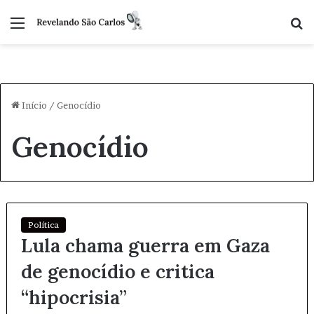
Menu
P
p
Início
/
Genocídio
Genocídio
Política
Lula chama guerra em Gaza
de genocídio e critica
“hipocrisia”