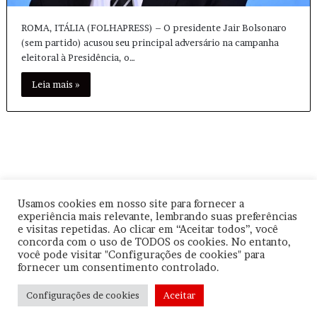
ROMA, ITÁLIA (FOLHAPRESS) – O presidente Jair Bolsonaro
(sem partido) acusou seu principal adversário na campanha
eleitoral à Presidência, o…
Leia mais »
Usamos cookies em nosso site para fornecer a
experiência mais relevante, lembrando suas preferências
© Copyright
2026, Todos os direitos reservados |
|
Termos de
e visitas repetidas. Ao clicar em “Aceitar todos”, você
Uso
|
Política de Privacidade
| CNPJ: 57.671.561/0001-30 |
concorda com o uso de TODOS os cookies. No entanto,
você pode visitar "Configurações de cookies" para
Orgulhosamente hospedado por
Be Agência Digital
fornecer um consentimento controlado.
Facebook
YouTube
Instagram
Configurações de cookies
Aceitar