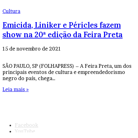
Cultura
Emicida, Liniker e Péricles fazem
show na 20ª edição da Feira Preta
15 de novembro de 2021
SÃO PAULO, SP (FOLHAPRESS) – A Feira Preta, um dos
principais eventos de cultura e empreendedorismo
negro do país, chega…
Leia mais »
© Copyright
2026, Todos os direitos reservados |
|
Termos de Uso
|
Política de Privacidade
| CNPJ:
57.671.561/0001-30 | Orgulhosamente hospedado por
Be Agência Digital
Facebook
YouTube
Instagram