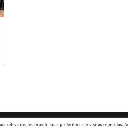
|
Termos de Uso
|
Política de Privacidade
| CNPJ: 57.671.561/0001-30 
is relevante, lembrando suas preferências e visitas repetidas. A