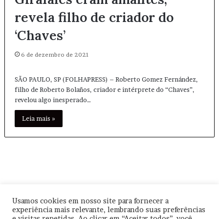
revela filho de criador do
‘Chaves’
6 de dezembro de 2021
SÃO PAULO, SP (FOLHAPRESS) – Roberto Gomez Fernández,
filho de Roberto Bolaños, criador e intérprete do “Chaves”,
revelou algo inesperado…
Leia mais »
Usamos cookies em nosso site para fornecer a
experiência mais relevante, lembrando suas preferências
© Copyright
2026, Todos os direitos reservados |
|
Termos de
e visitas repetidas. Ao clicar em “Aceitar todos”, você