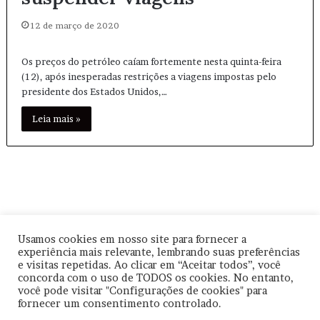
12 de março de 2020
Os preços do petróleo caíam fortemente nesta quinta-feira
(12), após inesperadas restrições a viagens impostas pelo
presidente dos Estados Unidos,…
Leia mais »
Usamos cookies em nosso site para fornecer a
experiência mais relevante, lembrando suas preferências
© Copyright
2026, Todos os direitos reservados |
|
Termos de
e visitas repetidas. Ao clicar em “Aceitar todos”, você
Uso
|
Política de Privacidade
| CNPJ: 57.671.561/0001-30 |
concorda com o uso de TODOS os cookies. No entanto,
você pode visitar "Configurações de cookies" para
Orgulhosamente hospedado por
Be Agência Digital
fornecer um consentimento controlado.