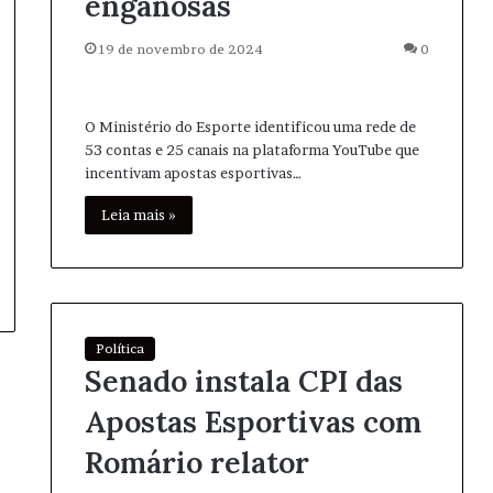
enganosas
19 de novembro de 2024
0
O Ministério do Esporte identificou uma rede de
53 contas e 25 canais na plataforma YouTube que
incentivam apostas esportivas…
Leia mais »
Política
Senado instala CPI das
Apostas Esportivas com
Romário relator