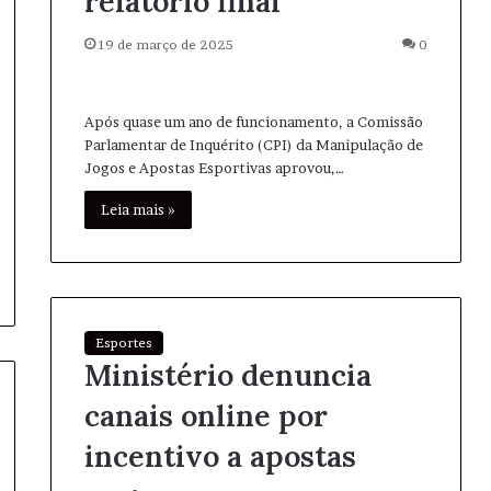
relatório final
19 de março de 2025
0
Após quase um ano de funcionamento, a Comissão
Parlamentar de Inquérito (CPI) da Manipulação de
Jogos e Apostas Esportivas aprovou,…
Leia mais »
Esportes
Ministério denuncia
canais online por
incentivo a apostas