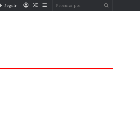
Entrar
Artigo
Barra
Procurar
Seguir
aleatório
Lateral
por