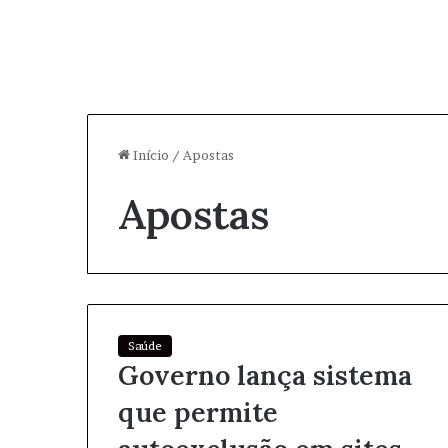
Início
/
Apostas
Apostas
Saúde
Governo lança sistema
que permite