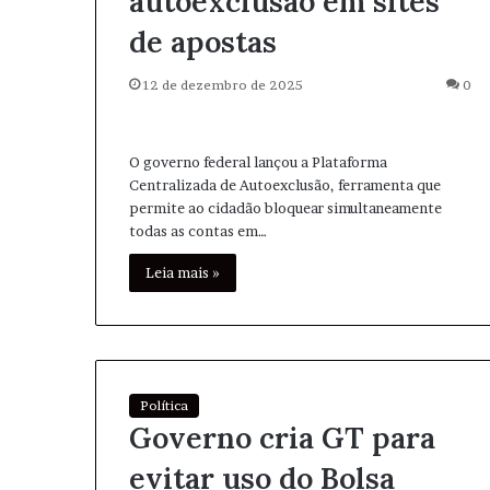
autoexclusão em sites
de apostas
12 de dezembro de 2025
0
O governo federal lançou a Plataforma
Centralizada de Autoexclusão, ferramenta que
permite ao cidadão bloquear simultaneamente
todas as contas em…
Leia mais »
Política
Governo cria GT para
evitar uso do Bolsa