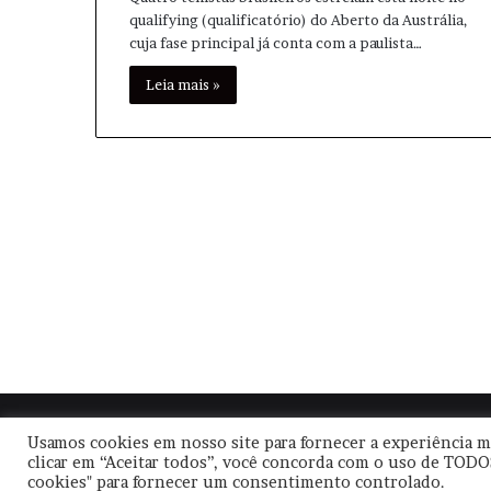
qualifying (qualificatório) do Aberto da Austrália,
cuja fase principal já conta com a paulista…
Leia mais »
© Copyright
2026, Todos os direitos reservados |
Usamos cookies em nosso site para fornecer a experiência ma
clicar em “Aceitar todos”, você concorda com o uso de TODO
cookies" para fornecer um consentimento controlado.