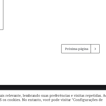
Próxima página
|
Termos de Uso
|
Política de Privacidade
| CNPJ: 57.671.561/0001-30 
is relevante, lembrando suas preferências e visitas repetidas. A
S os cookies. No entanto, você pode visitar "Configurações de
Facebook
YouTube
Instagram