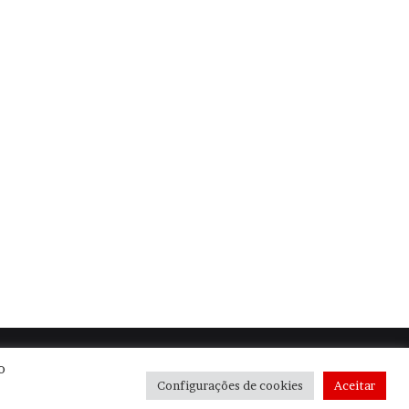
| Orgulhosamente hospedado por
Be Agência Digital
o
Configurações de cookies
Aceitar