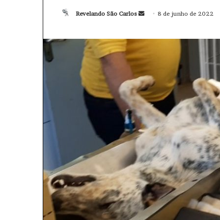
Revelando São Carlos
M
8 de junho de 2022
a
n
d
e
u
m
e
-
m
a
i
l