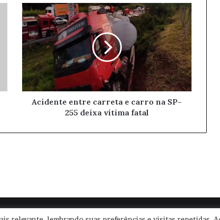
Acidente entre carreta e carro na SP-
255 deixa vítima fatal
|
Termos de Uso
|
Política de Privacidade
| CNPJ: 57.671.561/0001-30 
is relevante, lembrando suas preferências e visitas repetidas. A