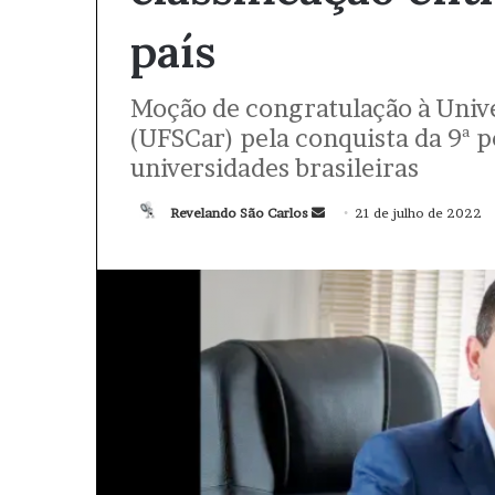
país
Moção de congratulação à Unive
(UFSCar) pela conquista da 9ª 
universidades brasileiras
Revelando São Carlos
M
21 de julho de 2022
a
n
d
e
u
m
e
-
m
a