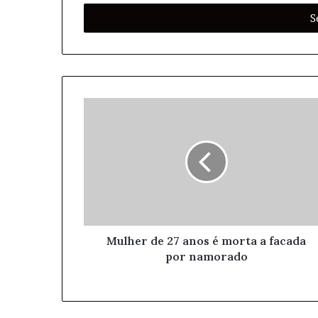
s
i
r
a
o
s
e
u
e
n
d
e
r
e
ç
o
Mulher de 27 anos é morta a facada
d
por namorado
e
e
m
a
i