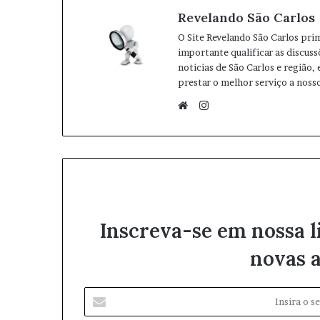
Revelando São Carlos
O Site Revelando São Carlos pri
importante qualificar as discuss
noticias de São Carlos e região,
prestar o melhor serviço a nosso
I
n
W
s
e
t
b
a
s
g
i
r
t
Inscreva-se em nossa l
a
e
m
novas a
I
n