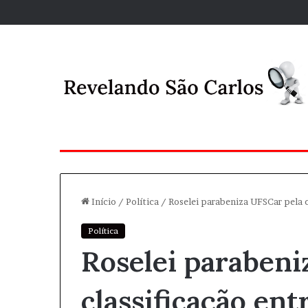
Início
/
Política
/
Roselei parabeniza UFSCar pela c
Política
Roselei parabeni
classificação ent