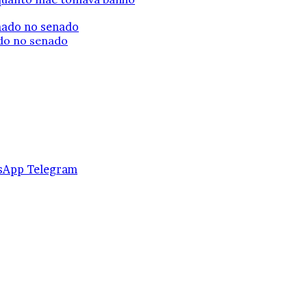
ado no senado
mos de Uso
|
Política de Privacidade
| CNPJ: 57.671.561/0
sApp
Telegram