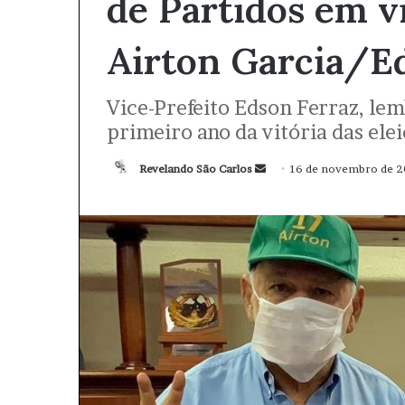
de Partidos em v
Airton Garcia/E
Vice-Prefeito Edson Ferraz, lem
primeiro ano da vitória das ele
Revelando São Carlos
M
16 de novembro de 2
a
n
d
e
u
m
e
-
m
a