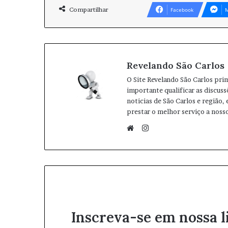
Compartilhar
Facebook
M
Revelando São Carlos
O Site Revelando São Carlos pri
importante qualificar as discuss
noticias de São Carlos e região,
prestar o melhor serviço a nosso
I
n
W
s
e
t
b
a
s
g
i
r
t
Inscreva-se em nossa l
a
e
m